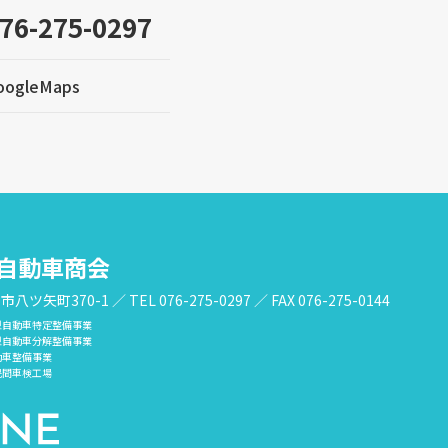
76-275-0297
oogleMaps
川自動車商会
山市八ツ矢町370-1
／
TEL 076-275-0297 ／ FAX 076-275-0144
型自動車特定整備事業
型自動車分解整備事業
動車整備事業
民間車検工場