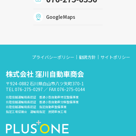
GoogleMaps
プライバシーポリシー
勧誘方針
サイトポリシー
株式会社 窪川自動車商会
〒924-0882 石川県白山市八ツ矢町370-1
TEL 076-275-0297 ／ FAX 076-275-0144
北陸信越運輸局長認証 普通小型自動車特定整備事業
北陸信越運輸局長認証 普通小型自動車分解整備事業
北陸信越運輸局長認証 指定自動車整備事業
指定工場協議会 運輸局指定 民間車検工場