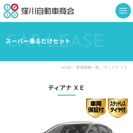
CAR LEASE
スーパー乗るだけセット
HOME
車種情報一覧
ティアナ ＸＥ
ティアナ ＸＥ