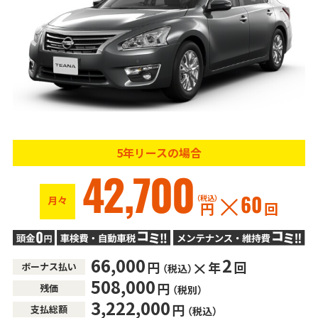
5年リースの場合
42,700
（税込）
月々
60
円
回
66,000
2
円
年
回
ボーナス払い
（税込）
508,000
円
残価
（税別）
3,222,000
円
支払総額
（税込）