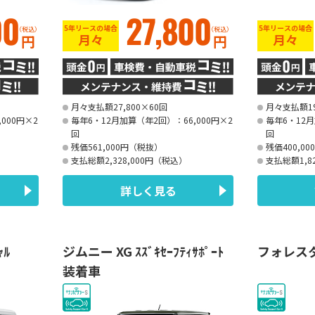
00
27,800
5年リースの場合
5年リースの場合
（税込）
（税込）
月々
月々
円
円
月々支払額27,800×60回
月々支払額19
000円×2
毎年6・12月加算（年2回）：66,000円×2
毎年6・12月
回
回
残価561,000円（税抜）
残価400,0
支払総額2,328,000円（税込）
支払総額1,8
詳しく見る
ｬﾙ
ジムニー XG ｽｽﾞｷｾｰﾌﾃｨｻﾎﾟｰﾄ
フォレス
装着車