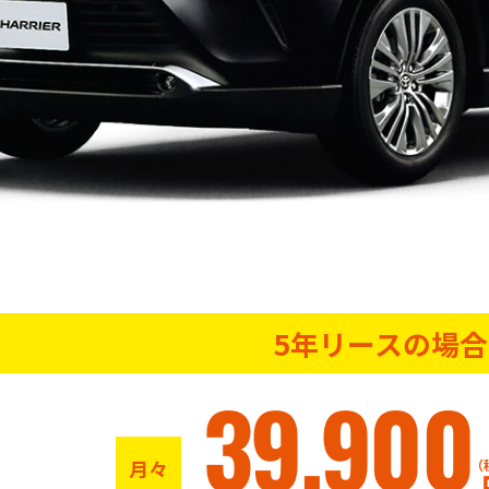
5年リースの場合
39,900
月々
（