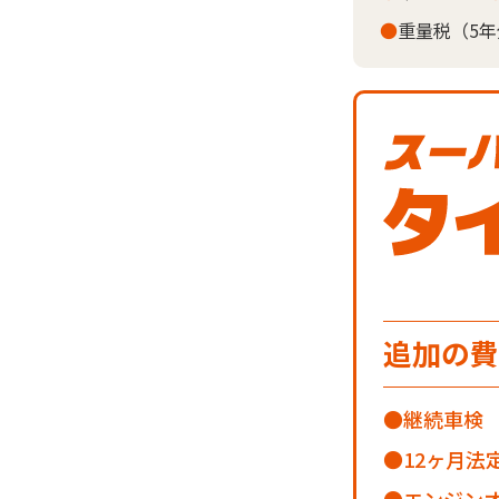
●
重量税（5
追加の費
継続車検
12ヶ月法
エンジンオ