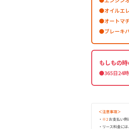
オイルエ
オートマ
ブレーキ
もしもの時
●365日2
＜注意事項＞
・
※2
お支払い例は
・リース料金には