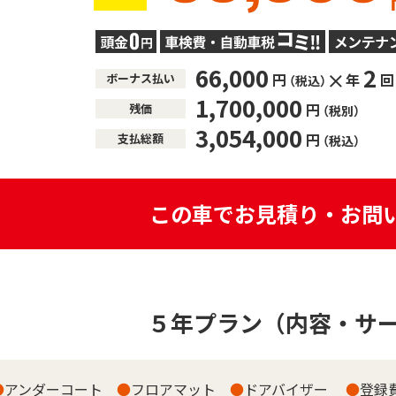
66,000
2
円
年
回
ボーナス払い
（税込）
1,700,000
円
残価
（税別）
3,054,000
円
支払総額
（税込）
この車でお見積り・お問
５年プラン
（内容・サ
●
アンダーコート
●
フロアマット
●
ドアバイザー
●
登録