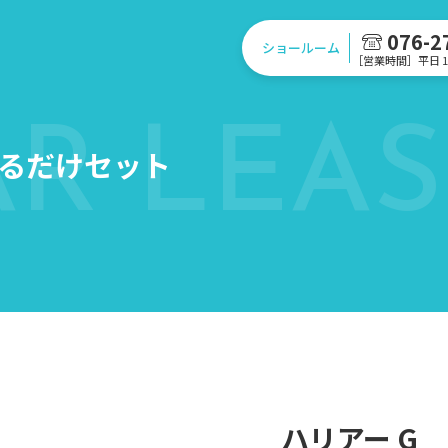
076-2
ショールーム
［営業時間］平日 10
AR LEAS
るだけセット
ハリアー G