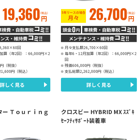
19,360
26,700
5年リースの場合
（税込）
（税込）
月々
円
円
,360×60回
月々支払額26,700×60回
加算（年2回）：66,000円×2
毎年6・12月加算（年2回）：66,000円×2
回
00円（税抜）
残価606,000円（税抜）
21,600円（税込）
支払総額2,262,000円（税込）
詳しく見る
詳しく見る
ター Ｔｏｕｒｉｎｇ
クロスビー HYBRID MX ｽｽﾞｷ
ｾｰﾌﾃｨｻﾎﾟｰﾄ装着車