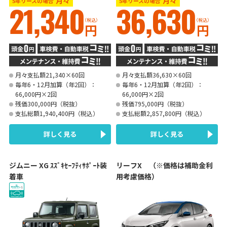
月々
月々
5年リースの場合
5年リースの場合
21,340
36,630
（税込）
（税込）
円
円
月々支払額21,340×60回
月々支払額36,630×60回
毎年6・12月加算（年2回）：
毎年6・12月加算（年2回）：
66,000円×2回
66,000円×2回
残価300,000円（税抜）
残価795,000円（税抜）
支払総額1,940,400円（税込）
支払総額2,857,800円（税込）
詳しく見る
詳しく見る
ジムニー XG ｽｽﾞｷｾｰﾌﾃｨｻﾎﾟｰﾄ装
リーフX （※価格は補助金利
着車
用考慮価格）