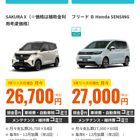
SAKURA X（※価格は補助金利
フリード Ｂ Honda SENSING
用考慮価格）
月々
月々
7年リースの場合
5年リースの場合
26,700
27,000
（税込）
（税込）
円
円
月々支払額26,700×84回
月々支払額27,000×60回
毎年6・12月加算（年2回）：
毎年6・12月加算（年2回）：