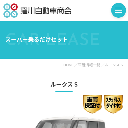
CAR LEASE
スーパー乗るだけセット
HOME
車種情報一覧
ルークス S
ルークス S