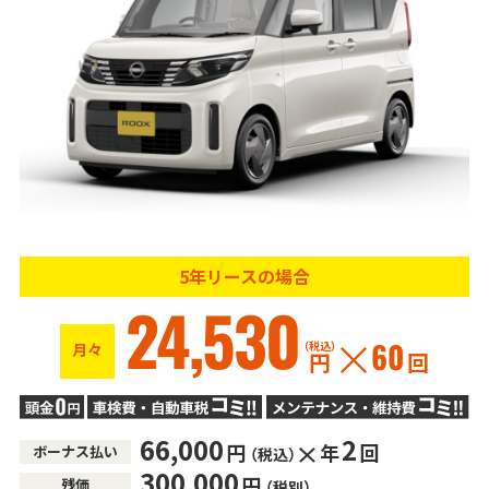
5年リースの場合
24,530
（税込）
月々
60
円
回
66,000
2
円
年
回
ボーナス払い
（税込）
300,000
円
残価
（税別）