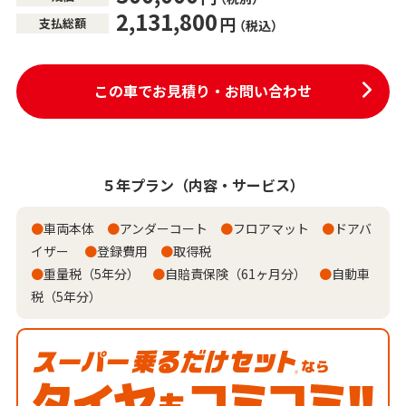
2,131,800
円
支払総額
（税込）
この車でお見積り・お問い合わせ
５年プラン
（内容・サービス）
●
車両本体
●
アンダーコート
●
フロアマット
●
ドアバ
イザー
●
登録費用
●
取得税
●
重量税（5年分）
●
自賠責保険（61ヶ月分）
●
自動車
税（5年分）