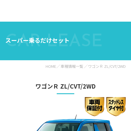
CAR LEASE
スーパー乗るだけセット
HOME
車種情報一覧
ワゴンＲ ZL/CVT/2WD
ワゴンＲ ZL/CVT/2WD