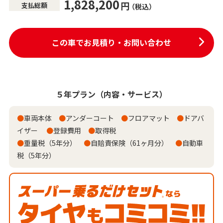
1,828,200
円
支払総額
（税込）
この車でお見積り・お問い合わせ
５年プラン
（内容・サービス）
●
車両本体
●
アンダーコート
●
フロアマット
●
ドアバ
イザー
●
登録費用
●
取得税
●
重量税（5年分）
●
自賠責保険（61ヶ月分）
●
自動車
税（5年分）