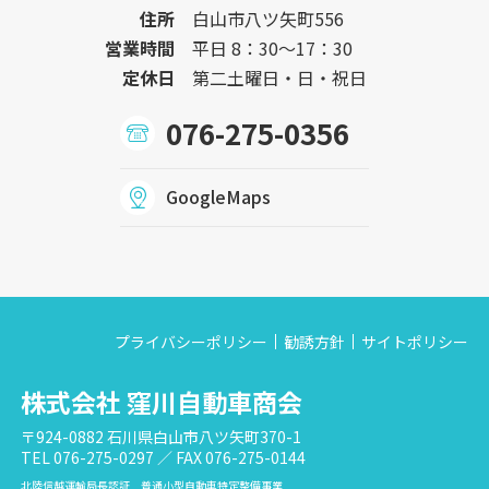
住所
白山市八ツ矢町556
営業時間
平日 8：30〜17：30
定休日
第二土曜日・日・祝日
076-275-0356
GoogleMaps
プライバシーポリシー
勧誘方針
サイトポリシー
株式会社 窪川自動車商会
〒924-0882 石川県白山市八ツ矢町370-1
TEL 076-275-0297 ／ FAX 076-275-0144
北陸信越運輸局長認証 普通小型自動車特定整備事業