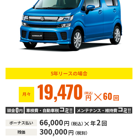
5年リースの場合
19,470
（税込）
月々
60
円
回
66,000
2
円
年
回
ボーナス払い
（税込）
300,000
円
残価
（税別）