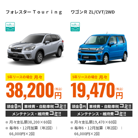
フォレスター Ｔｏｕｒｉｎｇ
ワゴンＲ ZL/CVT/2WD
月々
月々
5年リースの場合
5年リースの場合
38,200
19,470
（税込）
（税込）
円
円
月々支払額38,200×60回
月々支払額19,470×60回
毎年6・12月加算（年2回）：
毎年6・12月加算（年2回）：
66,000円×2回
66,000円×2回