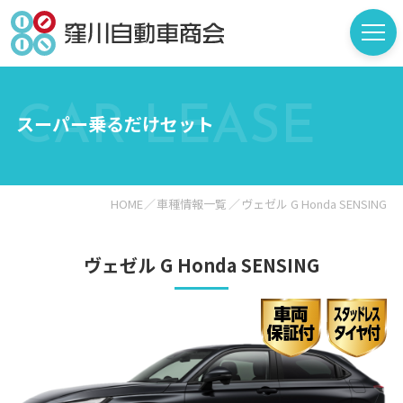
CAR LEASE
スーパー乗るだけセット
HOME
車種情報一覧
ヴェゼル G Honda SENSING
ヴェゼル G Honda SENSING