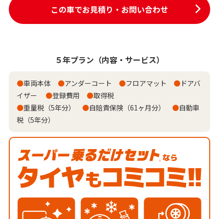
この車でお見積り・お問い合わせ
５年プラン
（内容・サービス）
●
車両本体
●
アンダーコート
●
フロアマット
●
ドアバ
イザー
●
登録費用
●
取得税
●
重量税（5年分）
●
自賠責保険（61ヶ月分）
●
自動車
税（5年分）