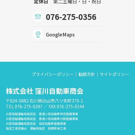
定休日
第二土曜日・日・祝日
076-275-0356
GoogleMaps
プライバシーポリシー
勧誘方針
サイトポリシー
株式会社 窪川自動車商会
〒924-0882 石川県白山市八ツ矢町370-1
TEL 076-275-0297 ／ FAX 076-275-0144
北陸信越運輸局長認証 普通小型自動車特定整備事業
北陸信越運輸局長認証 普通小型自動車分解整備事業
北陸信越運輸局長認証 指定自動車整備事業
指定工場協議会 運輸局指定 民間車検工場