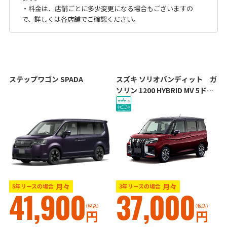
・料金は、店舗ごとに多少変更になる場合もございますの
で、詳しくは各店舗でご確認ください。
ステップワゴン SPADA
スズキ ソリオバンディット ガ
ソリン 1200 HYBRID MV 5ドア
DCVT 2WD 5人
月々
月々
5年リースの場合
3年リースの場合
41,900
37,000
（税込）
（税込）
円
円