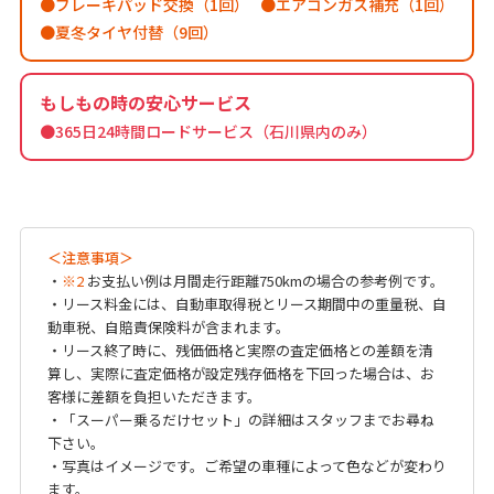
ブレーキパッド交換（1回）
エアコンガス補充（1回）
夏冬タイヤ付替（9回）
もしもの時の安心サービス
●365日24時間ロードサービス（石川県内のみ）
＜注意事項＞
・
※2
お支払い例は月間走行距離750kmの場合の参考例です。
・リース料金には、自動車取得税とリース期間中の重量税、自
動車税、自賠責保険料が含まれます。
・リース終了時に、残価価格と実際の査定価格との差額を清
算し、実際に査定価格が設定残存価格を下回った場合は、お
客様に差額を負担いただきます。
・「スーパー乗るだけセット」の詳細はスタッフまでお尋ね
下さい。
・写真はイメージです。ご希望の車種によって色などが変わり
ます。