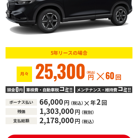
5年リースの場合
25,300
（税込）
月々
60
円
回
66,000
2
円
年
回
ボーナス払い
（税込）
1,303,000
円
残価
（税別）
2,178,000
円
支払総額
（税込）