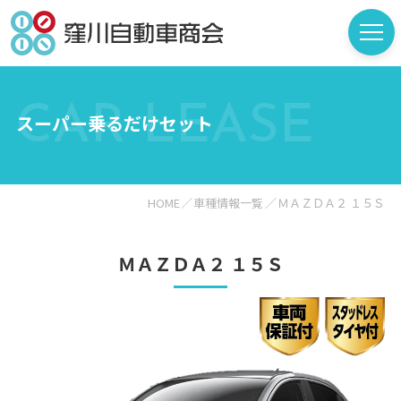
CAR LEASE
スーパー乗るだけセット
HOME
車種情報一覧
ＭＡＺＤＡ２ １５Ｓ
ＭＡＺＤＡ２ １５Ｓ