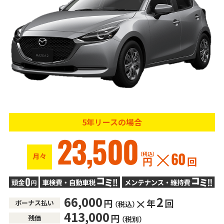
5年リースの場合
23,500
（税込）
月々
60
円
回
66,000
2
円
年
回
ボーナス払い
（税込）
413,000
円
残価
（税別）