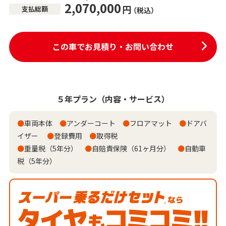
2,070,000
円
支払総額
（税込）
この車でお見積り・お問い合わせ
５年プラン
（内容・サービス）
●
車両本体
●
アンダーコート
●
フロアマット
●
ドアバ
イザー
●
登録費用
●
取得税
●
重量税（5年分）
●
自賠責保険（61ヶ月分）
●
自動車
税（5年分）