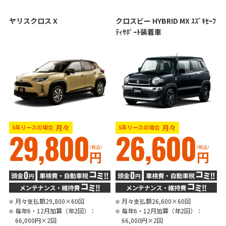
ヤリスクロス X
クロスビー HYBRID MX ｽｽﾞｷｾｰﾌ
ﾃｨｻﾎﾟｰﾄ装着車
月々
月々
5年リースの場合
5年リースの場合
29,800
26,600
（税込）
（税込）
円
円
月々支払額29,800×60回
月々支払額26,600×60回
毎年6・12月加算（年2回）：
毎年6・12月加算（年2回）：
66,000円×2回
66,000円×2回