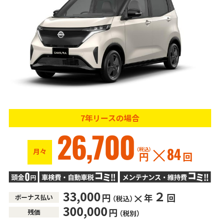
7年リースの場合
26,700
（税込）
月々
84
円
回
33,000
２
円
年
回
ボーナス払い
（税込）
300,000
円
残価
（税別）