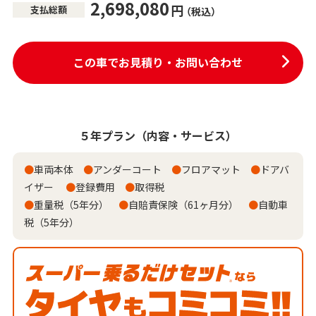
2,698,080
円
支払総額
（税込）
この車でお見積り・お問い合わせ
５年プラン
（内容・サービス）
●
車両本体
●
アンダーコート
●
フロアマット
●
ドアバ
イザー
●
登録費用
●
取得税
●
重量税（5年分）
●
自賠責保険（61ヶ月分）
●
自動車
税（5年分）