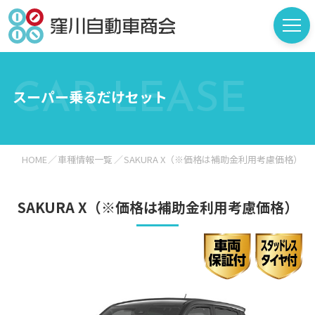
CAR LEASE
スーパー乗るだけセット
HOME
車種情報一覧
SAKURA X（※価格は補助金利用考慮価格）
SAKURA X（※価格は補助金利用考慮価格）