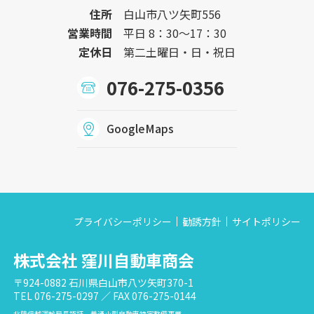
住所
白山市八ツ矢町556
営業時間
平日 8：30〜17：30
定休日
第二土曜日・日・祝日
076-275-0356
GoogleMaps
プライバシーポリシー
勧誘方針
サイトポリシー
株式会社 窪川自動車商会
〒924-0882 石川県白山市八ツ矢町370-1
TEL 076-275-0297 ／ FAX 076-275-0144
北陸信越運輸局長認証 普通小型自動車特定整備事業